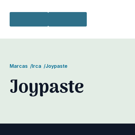
Skip to content
Marcas
/
Irca
/
Joypaste
Joypaste