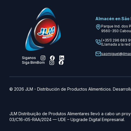
Almacén en São 
Parque Ind. dos 
9560-350
Cabou
(+351) 296 683 
(Llamada a la red 
saomiguel@jlma
Siganos
Siga BimBom
©
2026
JLM
-
Distribución de Productos Alimenticios. Desarrol
JLM Distribuição de Produtos Alimentares llevó a cabo un proy
03/C16-i05-RAA/2024 — UDE – Upgrade Digital Empresarial.