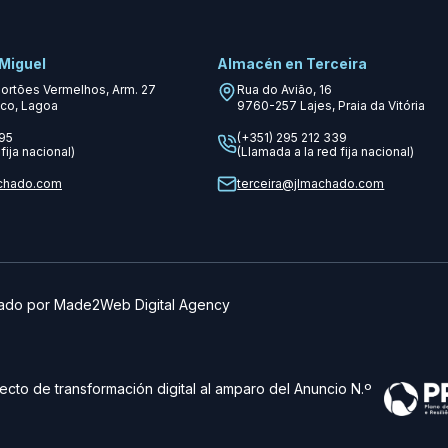
Miguel
Almacén en Terceira
Portões Vermelhos, Arm. 27
Rua do Avião, 16
co, Lagoa
9760-257
Lajes, Praia da Vitória
995
(+351) 295 212 339
fija nacional)
(Llamada a la red fija nacional)
chado.com
terceira@jlmachado.com
lado por
Made2Web Digital Agency
ecto de transformación digital al amparo del Anuncio N.º