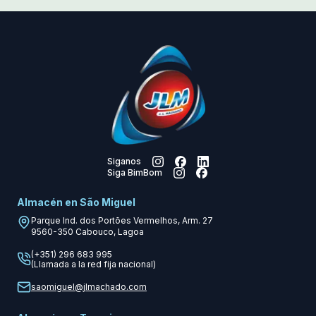
Siganos
Siga BimBom
Almacén en São Miguel
Parque Ind. dos Portões Vermelhos, Arm. 27
9560-350
Cabouco, Lagoa
(+351) 296 683 995
(Llamada a la red fija nacional)
saomiguel@jlmachado.com