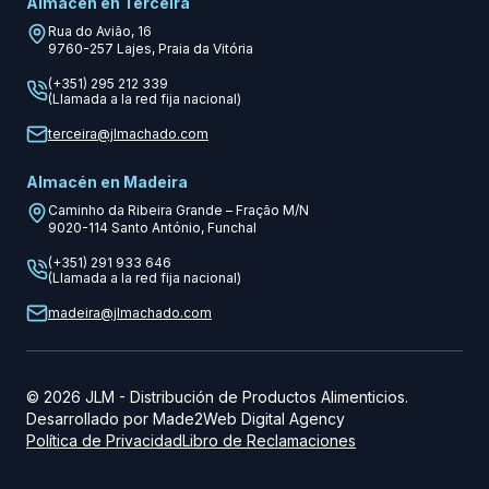
Almacén en Terceira
Rua do Avião, 16
9760-257
Lajes, Praia da Vitória
(+351) 295 212 339
(Llamada a la red fija nacional)
terceira@jlmachado.com
Almacén en Madeira
Caminho da Ribeira Grande – Fração M/N
9020-114
Santo António, Funchal
(+351) 291 933 646
(Llamada a la red fija nacional)
madeira@jlmachado.com
©
2026
JLM
-
Distribución de Productos Alimenticios.
Desarrollado por
Made2Web Digital Agency
Política de Privacidad
Libro de Reclamaciones