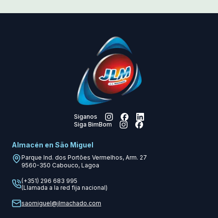
Siganos
Siga BimBom
Almacén en São Miguel
Parque Ind. dos Portões Vermelhos, Arm. 27
9560-350
Cabouco, Lagoa
(+351) 296 683 995
(Llamada a la red fija nacional)
saomiguel@jlmachado.com