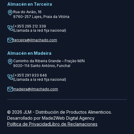
Almacén en Terceira
Rua do Avião, 16
9760-257
Lajes, Praia da Vitória
(+351) 295 212 339
(Llamada a la red fija nacional)
terceira@jlmachado.com
Almacén en Madeira
Caminho da Ribeira Grande – Fração M/N
9020-114
Santo António, Funchal
(+351) 291 933 646
(Llamada a la red fija nacional)
madeira@jlmachado.com
©
2026
JLM
-
Distribución de Productos Alimenticios.
Desarrollado por
Made2Web Digital Agency
Política de Privacidad
Libro de Reclamaciones