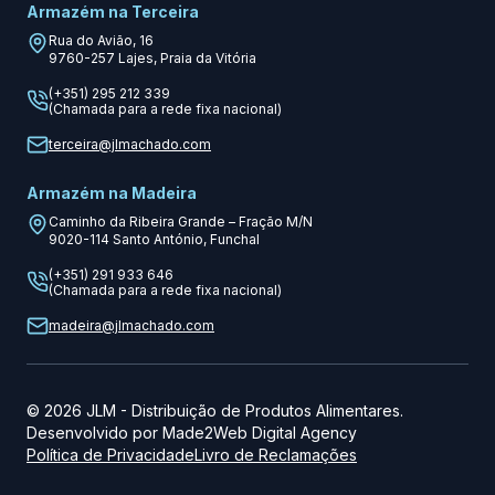
Armazém na Terceira
Rua do Avião, 16
9760-257
Lajes, Praia da Vitória
(+351) 295 212 339
(Chamada para a rede fixa nacional)
terceira@jlmachado.com
Armazém na Madeira
Caminho da Ribeira Grande – Fração M/N
9020-114
Santo António, Funchal
(+351) 291 933 646
(Chamada para a rede fixa nacional)
madeira@jlmachado.com
©
2026
JLM
-
Distribuição de Produtos Alimentares.
Desenvolvido por
Made2Web Digital Agency
Política de Privacidade
Livro de Reclamações