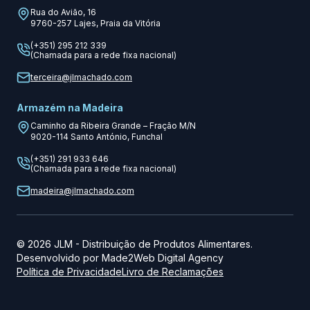
Rua do Avião, 16
9760-257
Lajes, Praia da Vitória
(+351) 295 212 339
(Chamada para a rede fixa nacional)
terceira@jlmachado.com
Armazém na Madeira
Caminho da Ribeira Grande – Fração M/N
9020-114
Santo António, Funchal
(+351) 291 933 646
(Chamada para a rede fixa nacional)
madeira@jlmachado.com
©
2026
JLM
-
Distribuição de Produtos Alimentares.
Desenvolvido por
Made2Web Digital Agency
Política de Privacidade
Livro de Reclamações