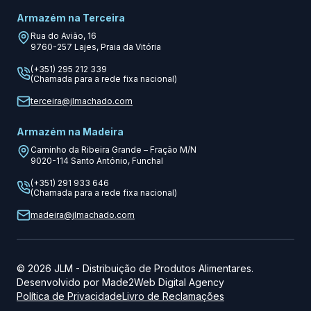
Armazém na Terceira
Rua do Avião, 16
9760-257
Lajes, Praia da Vitória
(+351) 295 212 339
(Chamada para a rede fixa nacional)
terceira@jlmachado.com
Armazém na Madeira
Caminho da Ribeira Grande – Fração M/N
9020-114
Santo António, Funchal
(+351) 291 933 646
(Chamada para a rede fixa nacional)
madeira@jlmachado.com
©
2026
JLM
-
Distribuição de Produtos Alimentares.
Desenvolvido por
Made2Web Digital Agency
Política de Privacidade
Livro de Reclamações